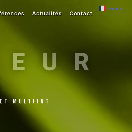
French
▼
férences
Actualités
Contact
TEUR
S
 ET MULTIINT