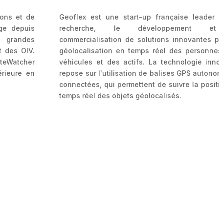
ions et de
Geoflex est une start-up française leader 
ge depuis
recherche, le développement e
s grandes
commercialisation de solutions innovantes p
t des OIV.
géolocalisation en temps réel des personne
eWatcher
véhicules et des actifs. La technologie inn
érieure en
repose sur l'utilisation de balises GPS auton
.
connectées, qui permettent de suivre la posit
temps réel des objets géolocalisés.