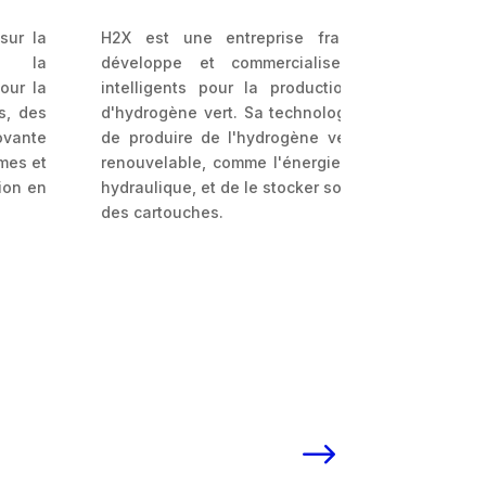
sur la
H2X est une entreprise française qui conçoi
t la
développe et commercialise des écosystèm
our la
intelligents pour la production et la distribut
s, des
d'hydrogène vert. Sa technologie innovante per
ovante
de produire de l'hydrogène vert à partir d'éner
omes et
renouvelable, comme l'énergie solaire, éolienne
ion en
hydraulique, et de le stocker sous forme solide d
des cartouches.