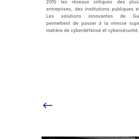
développé un
2015 les réseaux critiques des plu
te: MainChain.
entreprises, des institutions publiques e
e un tiers de
Les solutions innovantes de Gat
érialisée, par
permettent de passer à la vitesse sup
ain privée et
matière de cyberdéfense et cybersécurité
trices, telles
in est capable
la traçabilité
n d’une chaîne