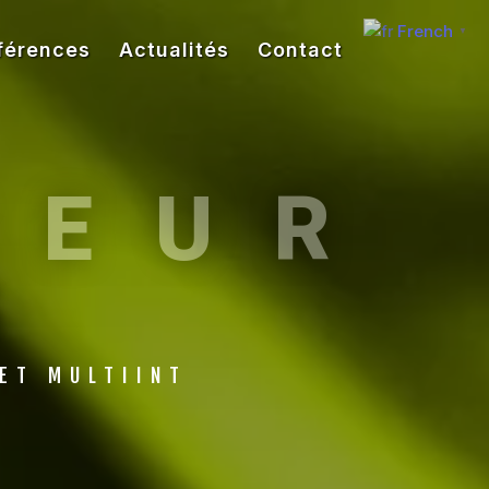
French
▼
férences
Actualités
Contact
TEUR
S
 ET MULTIINT