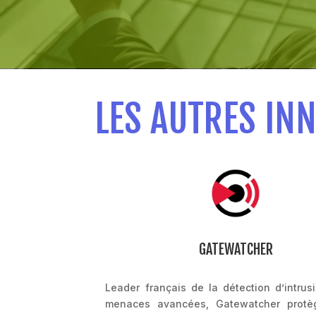
LES AUTRES IN
GATEWATCHER
logiciel, PME
Leader français de la détection d’intrus
alisée dans la
menaces avancées, Gatewatcher protè