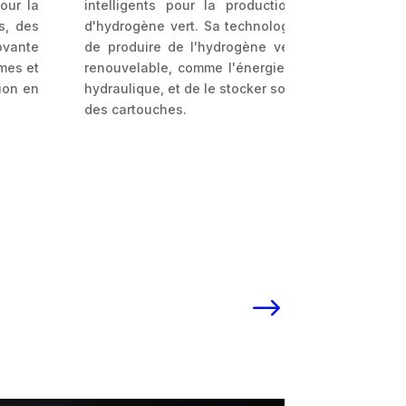
our la
intelligents pour la production et la distribut
s, des
d'hydrogène vert. Sa technologie innovante per
ovante
de produire de l'hydrogène vert à partir d'éner
omes et
renouvelable, comme l'énergie solaire, éolienne
ion en
hydraulique, et de le stocker sous forme solide d
des cartouches.