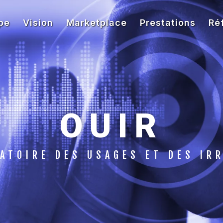
pe
Vision
Marketplace
Prestations
Ré
OUIR
ATOIRE DES USAGES ET DES IR