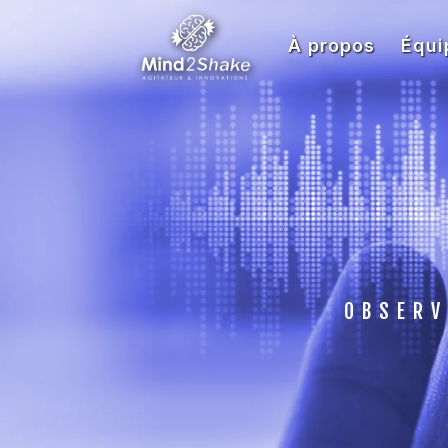
À propos
Équi
OBSERV